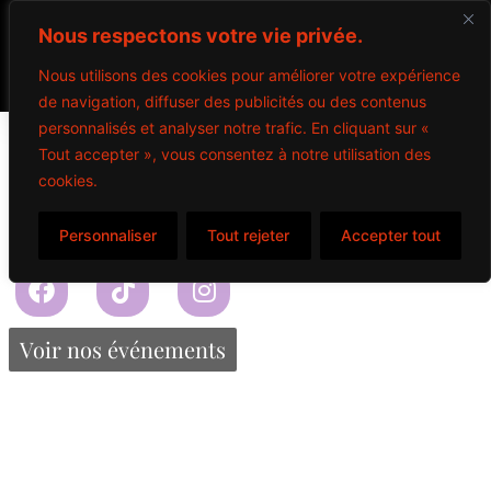
Nous respectons votre vie privée.
Nous utilisons des cookies pour améliorer votre expérience
de navigation, diffuser des publicités ou des contenus
Vodka
personnalisés et analyser notre trafic. En cliquant sur «
Tout accepter », vous consentez à notre utilisation des
cookies.
$
3.75
Personnaliser
Tout rejeter
Accepter tout
Propulsé par Miitems
Tous droits réservés – 2024
Voir nos événements