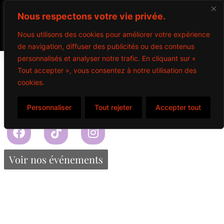
Nous respectons votre vie privée.
Nous utilisons des cookies pour améliorer votre expérience
de navigation, diffuser des publicités ou des contenus
Stella
personnalisés et analyser notre trafic. En cliquant sur «
Tout accepter », vous consentez à notre utilisation des
cookies.
$
26.75
Personnaliser
Tout rejeter
Accepter tout
Propulsé par Miitems
Tous droits réservés – 2024
Voir nos événements