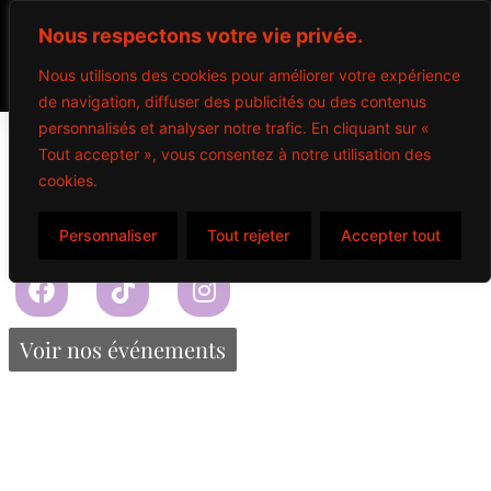
Nous respectons votre vie privée.
Nous utilisons des cookies pour améliorer votre expérience
de navigation, diffuser des publicités ou des contenus
Rhum Captain M
personnalisés et analyser notre trafic. En cliquant sur «
Tout accepter », vous consentez à notre utilisation des
cookies.
$
3.95
Personnaliser
Tout rejeter
Accepter tout
Propulsé par Miitems
Tous droits réservés – 2024
Voir nos événements