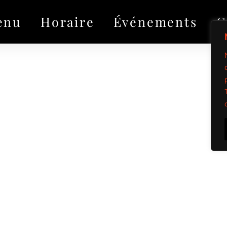
enu
Horaire
Événements
G
Propulsé par Mi
Tous droits réservé