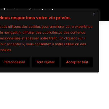
alerie
Contact
Nous respectons votre vie privée.
Nous utilisons des cookies pour améliorer votre expérience
de navigation, diffuser des publicités ou des contenus
personnalisés et analyser notre trafic. En cliquant sur «
Tout accepter », vous consentez à notre utilisation des
cookies.
items
Personnaliser
Tout rejeter
Accepter tout
s – 2024