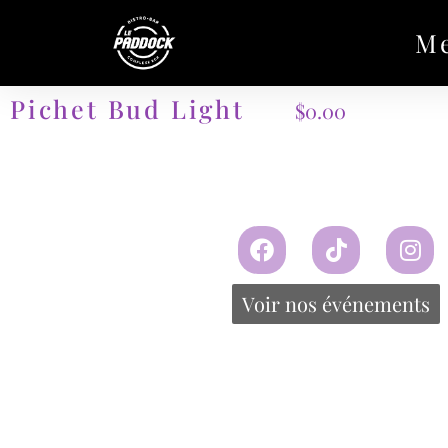
M
Pichet Bud Light
$
0.00
Voir nos événements