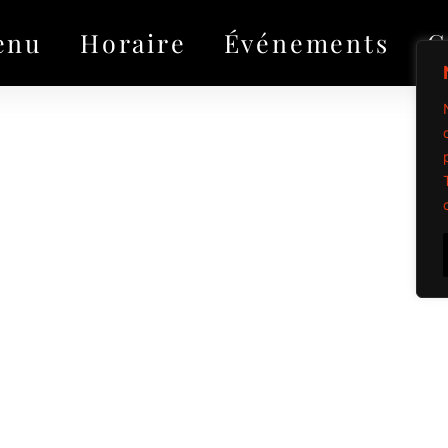
enu
Horaire
Événements
G
Propulsé par Mi
Tous droits réservé