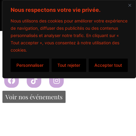
Nous respectons votre vie privée.
Nous utilisons des cookies pour améliorer votre expérience
de navigation, diffuser des publicités ou des contenus
PACK DE 5
personnalisés et analyser notre trafic. En cliquant sur «
Tout accepter », vous consentez à notre utilisation des
cookies.
$
0.00
Personnaliser
Tout rejeter
Accepter tout
Propulsé par Miitems
Tous droits réservés – 2024
Voir nos événements