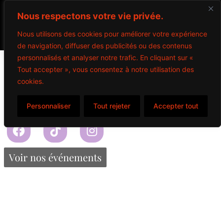
Nous respectons votre vie privée.
Nous utilisons des cookies pour améliorer votre expérience
de navigation, diffuser des publicités ou des contenus
Icetea
personnalisés et analyser notre trafic. En cliquant sur «
Tout accepter », vous consentez à notre utilisation des
cookies.
$
5.00
Personnaliser
Tout rejeter
Accepter tout
Propulsé par Miitems
Tous droits réservés – 2024
Voir nos événements