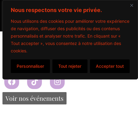
Nous respectons votre vie privée.
Nous utilisons des cookies pour améliorer votre expérience
de navigation, diffuser des publicités ou des contenus
Hot Shot
personnalisés et analyser notre trafic. En cliquant sur «
Tout accepter », vous consentez à notre utilisation des
cookies.
$
5.00
Personnaliser
Tout rejeter
Accepter tout
Propulsé par Miitems
Tous droits réservés – 2024
Voir nos événements