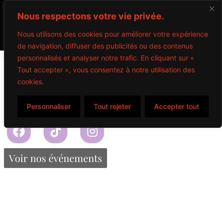
Nous respectons votre vie privée.
Nous utilisons des cookies pour améliorer votre expérience
de navigation, diffuser des publicités ou des contenus
Bolide De Frites
personnalisés et analyser notre trafic. En cliquant sur «
Tout accepter », vous consentez à notre utilisation des
cookies.
$
6.00
Personnaliser
Tout rejeter
Accepter tout
Propulsé par Miitems
Tous droits réservés – 2024
Voir nos événements