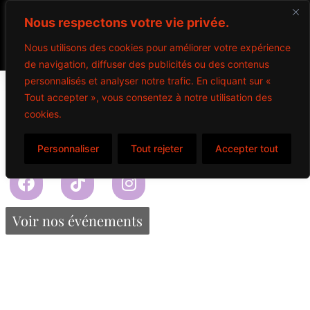
Nous respectons votre vie privée.
Nous utilisons des cookies pour améliorer votre expérience
de navigation, diffuser des publicités ou des contenus
Budweiser
personnalisés et analyser notre trafic. En cliquant sur «
Tout accepter », vous consentez à notre utilisation des
cookies.
$
7.95
Personnaliser
Tout rejeter
Accepter tout
Propulsé par Miitems
Tous droits réservés – 2024
Voir nos événements