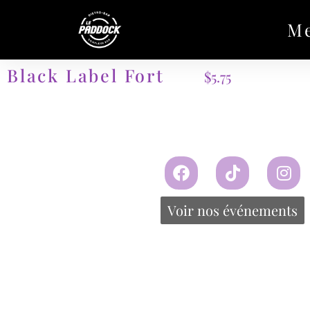
M
Black Label Fort
$
5.75
Voir nos événements