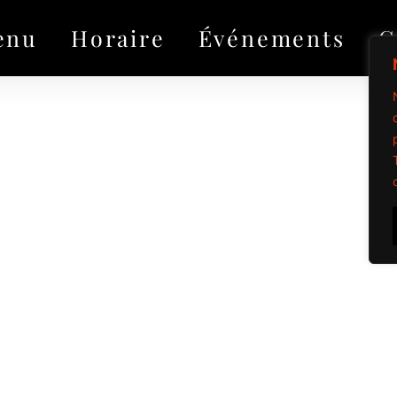
enu
Horaire
Événements
G
Propulsé par Mi
Tous droits réservé