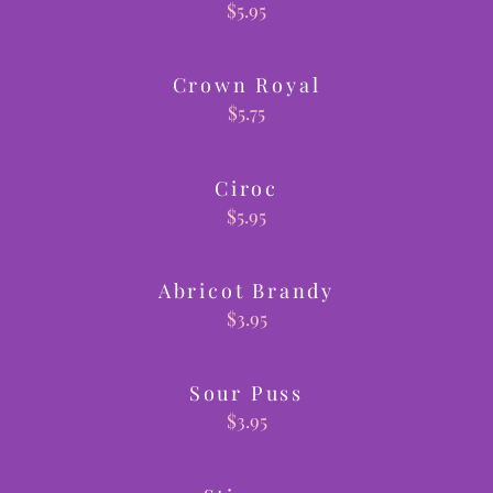
$
5.95
Crown Royal
$
5.75
Ciroc
$
5.95
Abricot Brandy
$
3.95
Sour Puss
$
3.95