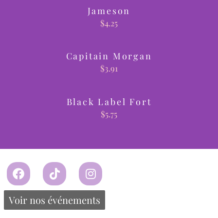
Jameson
$
4.25
Capitain Morgan
$
3.91
Black Label Fort
$
5.75
Propulsé par Miitems
Tous droits réservés – 2024
Voir nos événements