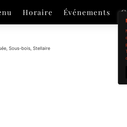
enu
Horaire
Événements
G
ée, Sous-bois, Stellaire
Propulsé par Mi
Tous droits réservé