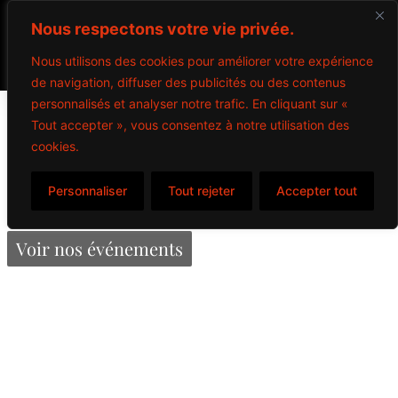
Nous respectons votre vie privée.
Nous utilisons des cookies pour améliorer votre expérience
de navigation, diffuser des publicités ou des contenus
personnalisés et analyser notre trafic. En cliquant sur «
Thé glacé
Tout accepter », vous consentez à notre utilisation des
cookies.
Personnaliser
Tout rejeter
Accepter tout
Propulsé par Miitems
Tous droits réservés – 2024
Voir nos événements