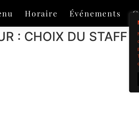
enu
Horaire
Événements
G
R : CHOIX DU STAFF​
Propulsé par Mi
Tous droits réservé