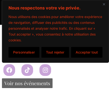
Nous respectons votre vie privée.
Nous utilisons des cookies pour améliorer votre expérience
de navigation, diffuser des publicités ou des contenus
personnalisés et analyser notre trafic. En cliquant sur «
Slush
Tout accepter », vous consentez à notre utilisation des
cookies.
Framboise bleu, Lime, Raisin, Fraise, Cerise, Limonade
rose
Personnaliser
Tout rejeter
Accepter tout
Propulsé par Miitems
Tous droits réservés – 2024
Voir nos événements