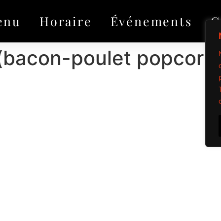
enu
Horaire
Événements
G
(bacon-poulet popcorn 
Propulsé par Mi
Tous droits réservé