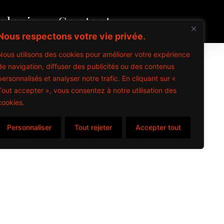
alerie
Contact
Nous respectons votre vie privée.
oignon)
Nous utilisons des cookies pour améliorer votre expérience
de navigation, diffuser des publicités ou des contenus
personnalisés et analyser notre trafic. En cliquant sur «
Tout accepter », vous consentez à notre utilisation des
cookies.
items
Personnaliser
Tout rejeter
Accepter tout
s – 2024