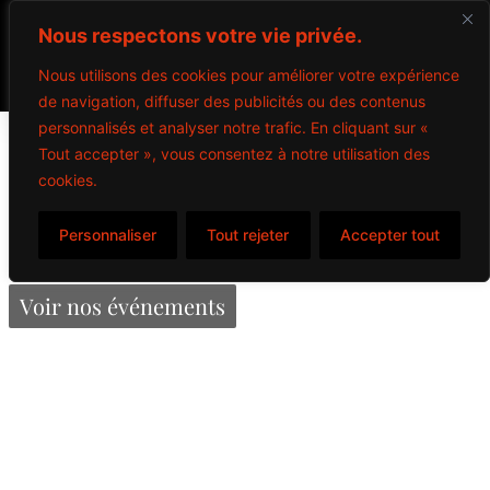
Nous respectons votre vie privée.
Nous utilisons des cookies pour améliorer votre expérience
de navigation, diffuser des publicités ou des contenus
personnalisés et analyser notre trafic. En cliquant sur «
Mr. Freeze
Tout accepter », vous consentez à notre utilisation des
cookies.
Personnaliser
Tout rejeter
Accepter tout
Propulsé par Miitems
Tous droits réservés – 2024
Voir nos événements