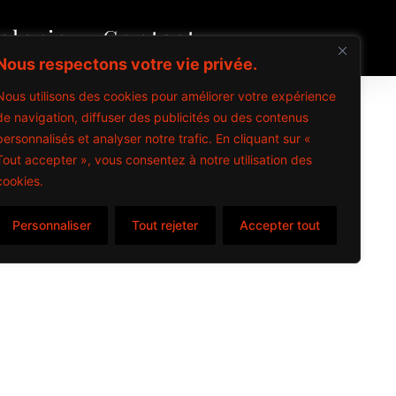
alerie
Contact
Nous respectons votre vie privée.
Nous utilisons des cookies pour améliorer votre expérience
de navigation, diffuser des publicités ou des contenus
personnalisés et analyser notre trafic. En cliquant sur «
Tout accepter », vous consentez à notre utilisation des
cookies.
Personnaliser
Tout rejeter
Accepter tout
items
s – 2024