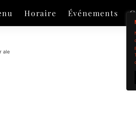
enu
Horaire
Événements
G
r ale
Propulsé par Mi
Tous droits réservé