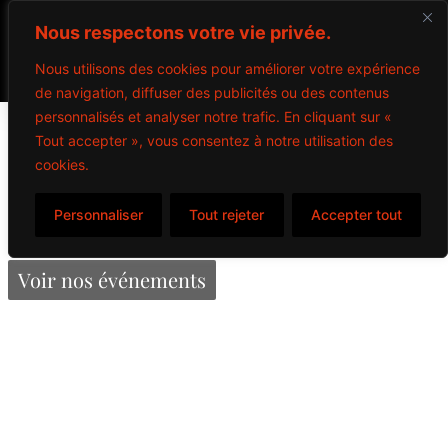
Nous respectons votre vie privée.
Nous utilisons des cookies pour améliorer votre expérience
de navigation, diffuser des publicités ou des contenus
personnalisés et analyser notre trafic. En cliquant sur «
Jager
Tout accepter », vous consentez à notre utilisation des
cookies.
Personnaliser
Tout rejeter
Accepter tout
Propulsé par Miitems
Tous droits réservés – 2024
Voir nos événements