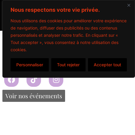
Nous respectons votre vie privée.
Nous utilisons des cookies pour améliorer votre expérience
de navigation, diffuser des publicités ou des contenus
personnalisés et analyser notre trafic. En cliquant sur «
Chips Lay's
Tout accepter », vous consentez à notre utilisation des
cookies.
(Ketchup, BBQ)
Personnaliser
Tout rejeter
Accepter tout
Propulsé par Miitems
Tous droits réservés – 2024
Voir nos événements