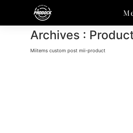
M
Archives :
Produc
Miitems custom post mii-product
Poutine Turbo (Porc effiloché)
Poutine qui dérape (Poulet Popcorn)
Le Champion (burger au porc effiloché 
Le Champion (assiette de burger au porc
Le Roadrunner (burger de poulet seul)