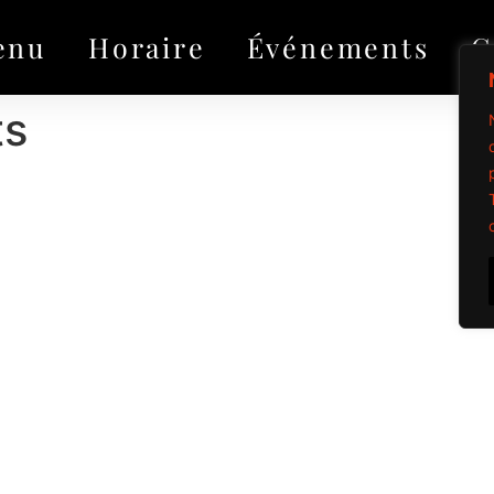
enu
Horaire
Événements
G
ts
seul)
 effiloché)