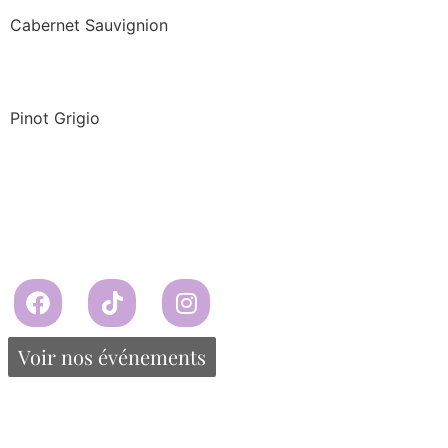
Cabernet Sauvignion
Verre de vin blanc
Pinot Grigio
Moët Chandon Imperial Brut
Veuve Clicquot (750 ml)
Propulsé par Miitems
Tous droits réservés – 2024
Voir nos événements