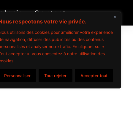
alerie
Contact
Nous respectons votre vie privée.
Nous utilisons des cookies pour améliorer votre expérience
de navigation, diffuser des publicités ou des contenus
personnalisés et analyser notre trafic. En cliquant sur «
vos occasions spéciales, que ce soit une fête,
Tout accepter », vous consentez à notre utilisation des
cookies.
s, avec l’option d’accès à une piscine, offre
Personnaliser
Tout rejeter
Accepter tout
items
s – 2024