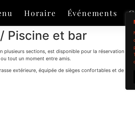
enu
Horaire
Événements
G
/ Piscine et bar
n plusieurs sections, est disponible pour la réservation de 
, ou tout un moment entre amis.
rrasse extérieure, équipée de sièges confortables et de divan
Propulsé par Mi
Tous droits réservé