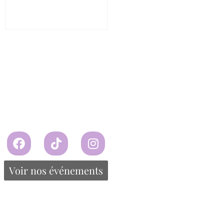
Shooter
$
4.35
Continuer la lecture
Propulsé par Miitems
Tous droits réservés – 2024
Voir nos événements