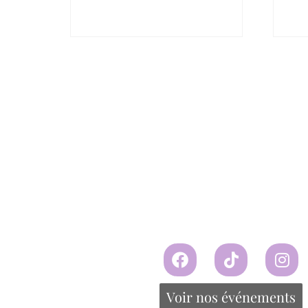
Moët Chandon Imperial
Veuve
Brut
$
134.79
$
125.03
Conti
Continuer la lecture
Voir nos événements