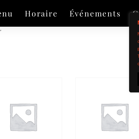
enu
Horaire
Événements
G
”